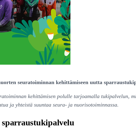
a nuorten seuratoiminnan kehittämiseen uutta sparraustuki
toiminnan kehittämisen polulle tarjoamalla tukipalvelun, mi
tua ja yhteistä suuntaa seura- ja nuorisotoiminnassa.
 sparraustukipalvelu