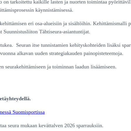
on tarkoitettu kaikille lasten ja nuorten toimintaa pyörittävil
hittämisprosessin käynnistämisessä.
hittämisen eri osa-alueisiin ja sisältöihin. Kehittämismalli
t Suunnistusliiton Tähtiseura-asiantuntijat.
o tukea. Seuran itse tunnistamien kehityskohteiden lisäksi sparr
i vuonna alkavan uuden strategiakauden painopisteteemoja.
een seurakehittämiseen ja toiminnan laadun lisäämiseen.
etäyhteydellä.
nnessä Suomisportissa
ttaa seura mukaan kevättalven 2026 sparrauksiin.