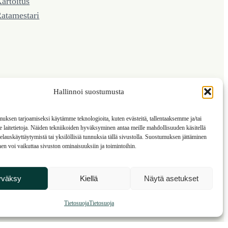
artoitus
atamestari
Hallinnoi suostumusta
ksen tarjoamiseksi käytämme teknologioita, kuten evästeitä, tallentaaksemme ja/tai
laitetietoja. Näiden tekniikoiden hyväksyminen antaa meille mahdollisuuden käsitellä
 selauskäyttäytymistä tai yksilöllisiä tunnuksia tällä sivustolla. Suostumuksen jättäminen
nen voi vaikuttaa sivuston ominaisuuksiin ja toimintoihin.
yväksy
Kiellä
Näytä asetukset
Tietosuoja
Tietosuoja