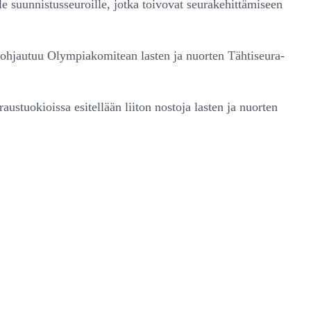
le suunnistusseuroille, jotka toivovat seurakehittämiseen
 pohjautuu Olympiakomitean lasten ja nuorten Tähtiseura-
austuokioissa esitellään liiton nostoja lasten ja nuorten