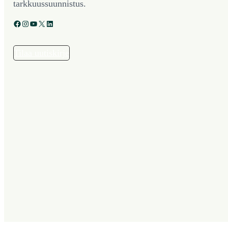
tarkkuussuunnistus.
Facebook
Instagram
YouTube
X
LinkedIn
Tilaa uutiskirje