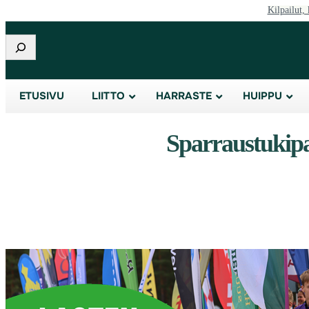
Kilpailut, 
Etsi
ETUSIVU
LIITTO
HARRASTE
HUIPPU
Sparraustukipal