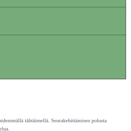
pidemmällä tähtäimellä. Seurakehittämisen polusta
elua.