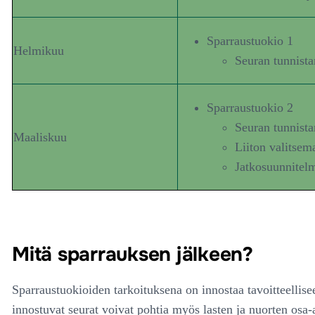
Sparraustuokio 1
Helmikuu
Seuran tunnista
Sparraustuokio 2
Seuran tunnista
Maaliskuu
Liiton valitsem
Jatkosuunnitel
Mitä sparrauksen jälkeen?
Sparraustuokioiden tarkoituksena on innostaa tavoitteelli
innostuvat seurat voivat pohtia myös lasten ja nuorten osa-