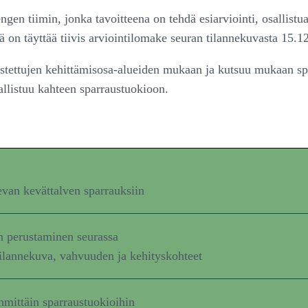
en tiimin, jonka tavoitteena on tehdä esiarviointi, osallistu
n täyttää tiivis arviointilomake seuran tilannekuvasta 15.1
nistettujen kehittämisosa-alueiden mukaan ja kutsuu mukaan spa
sallistuu kahteen sparraustuokioon.
evan kevättalven sparrauksiin
n perustaminen seurassa
tilannekuva, vahvuuden ja kehityskohteet
hmittäin sparraustuokioihin