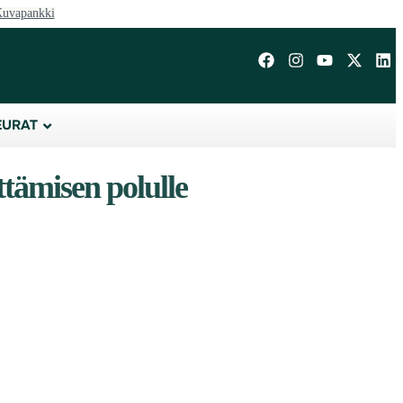
uvapankki
EURAT
ttämisen polulle