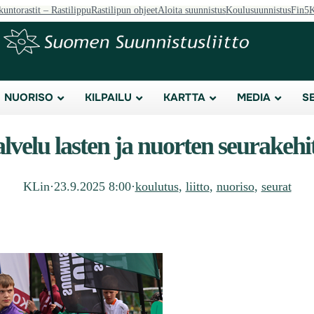
kuntorastit – Rastilippu
Rastilipun ohjeet
Aloita suunnistus
Koulusuunnistus
Fin5
K
NUORISO
KILPAILU
KARTTA
MEDIA
S
velu lasten ja nuorten seurakehi
KLin
·
23.9.2025 8:00
·
koulutus
, 
liitto
, 
nuoriso
, 
seurat