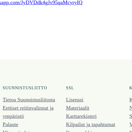
hatsapp.com/JyDVDdk4gJv95qaMcyryIQ
SUUNNISTUSLIITTO
SSL
Tietoa Suunnistusliitosta
Lisenssi
K
Eettiset reitinvalinnat ja
Materiaalit
N
ympäristö
Karttarekisteri
S
Palaute
Kilpailut ja tapahtumat
V