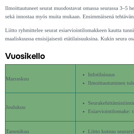
Ilmoittautuneet seurat muodostavat omassa seurassa 3–5 heng
sekä innostaa myös muita mukaan. Ensimmäisenä tehtävänä o
Liitto ryhmittelee seurat esiarviointilomakkeen kautta tun
maaliskuussa ensisijaisesti etätilaisuuksina. Kukin seura o
Vuosikello
Infotilaisuus
Marraskuu
Ilmoittautuminen tul
Seurakehittämistiimi
Joulukuu
Esiarviointilomake: 
Tammikuu
Liitto kutsuu seurary