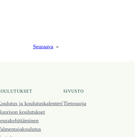
Seuraava
»
KOULUTUKSET
SIVUSTO
oulutus ja koulutus­kalenteri
Tietosuoja
uorison koulutukset
eura­kehittäminen
almentaja­koulutus