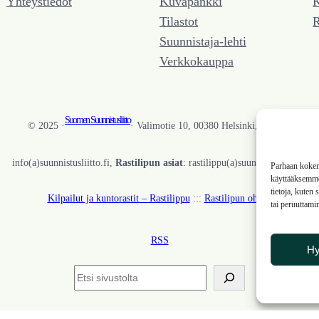
Yhteystiedot
Kuvapankki
K
Tilastot
R
Suunnistaja-lehti
Verkkokauppa
Suomen Suunnistusliitto
© 2025 ·
· Valimotie 10, 00380 Helsinki, Finland
info(a)suunnistusliitto.fi,
Rastilipun asiat
: rastilippu(a)suunnistusliitto.fi
Parhaan kokemu
käyttääksemme 
tietoja, kuten
Kilpailut ja kuntorastit – Rastilippu
:::
Rastilipun ohjeet
tai peruuttami
RSS
H
Etsi