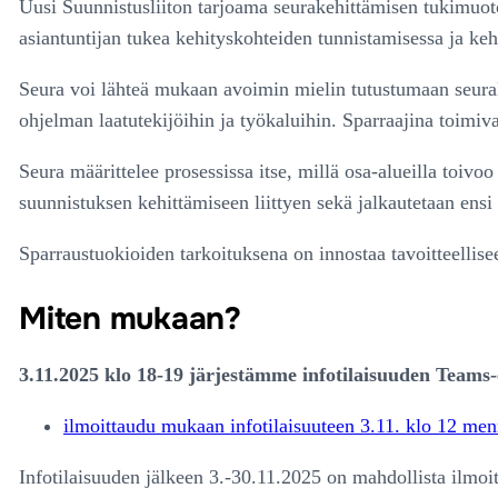
Uusi Suunnistusliiton tarjoama seurakehittämisen tukimuoto 
asiantuntijan tukea kehityskohteiden tunnistamisessa ja ke
Seura voi lähteä mukaan avoimin mielin tutustumaan seurake
ohjelman laatutekijöihin ja työkaluihin. Sparraajina toimiva
Seura määrittelee prosessissa itse, millä osa-alueilla toivo
suunnistuksen kehittämiseen liittyen sekä jalkautetaan ens
Sparraustuokioiden tarkoituksena on innostaa tavoitteellis
Miten mukaan?
3.11.2025 klo 18-19 järjestämme infotilaisuuden Teams-
ilmoittaudu mukaan infotilaisuuteen 3.11. klo 12 me
Infotilaisuuden jälkeen 3.-30.11.2025 on mahdollista ilmoi