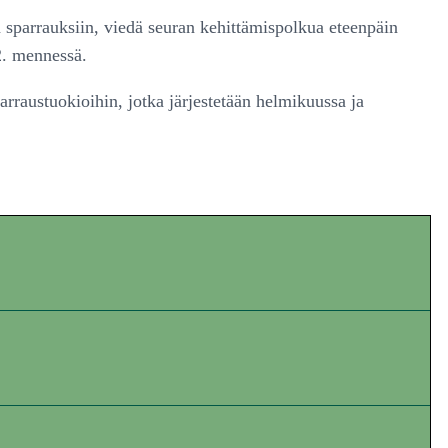
a sparrauksiin, viedä seuran kehittämispolkua eteenpäin
2. mennessä.
rraustuokioihin, jotka järjestetään helmikuussa ja