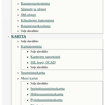
Ratamestaritoiminta
Säännöt ja ohjeet
SM-ohjeet
Kilpailujen hakeminen
Ratamestarikoulutus
Sulje alavalikko
KARTTA
Sulje alavalikko
Karttatoiminta
Sulje alavalikko
Karttojen raportointi
SSL logo, OCAD
Sulje alavalikko
Suunnistuskartta
Muut kartat
Sulje alavalikko
Sprinttisuunnistuskartta
Hiihtosuunnistuskartta
Pyöräsuunnistuskartta