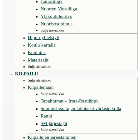
Junioriliiga
Nuorten Viestiliiga
Yläkoululeiritys
Nuorisosopimus
Sulje alavalikko
Hippo-yhteistyö
Koulu kartalla
Koulutus
Materiaalit
Sulje alavalikko
KILPAILU
Sulje alavalikko
Kilpailemaan
Sulje alavalikko
Tapahtumat – Irma-Rastilippu
Suunnistusratojen taitotasot väriasteikolla
Ranki
SM-järjestäjät
Sulje alavalikko
Kilpailujen järjestäminen