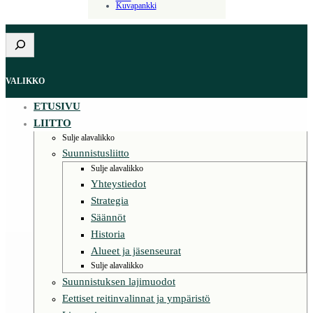
Kuvapankki
Etsi
VALIKKO
ETUSIVU
LIITTO
Sulje alavalikko
Suunnistusliitto
Sulje alavalikko
Yhteystiedot
Strategia
Säännöt
Historia
Alueet ja jäsenseurat
Sulje alavalikko
Suunnistuksen lajimuodot
Eettiset reitinvalinnat ja ympäristö