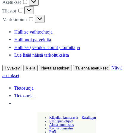
Asetukset
Asetukset
Tilastot
Tilastot
Markkinointi
Markkinointi
Hallitse vaihtoehtoja
Hallinnoi palveluita
Hallitse {vendor_count} toimittajia
Lue lisää näistä tarkoituksista
Näytä
Hyväksy
Kiellä
Näytä asetukset
Tallenna asetukset
asetukset
Tietosuoja
Tietosuoja
Kilpailut, kuntorastit – Rastilippu
Rastilipun ohjeet
Aloita suunnistus
Koulusuunnistus
Fin5