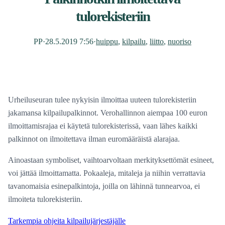
tulorekisteriin
PP
·
28.5.2019 7:56
·
huippu
, 
kilpailu
, 
liitto
, 
nuoriso
Urheiluseuran tulee nykyisin ilmoittaa uuteen tulorekisteriin
jakamansa kilpailupalkinnot. Verohallinnon aiempaa 100 euron
ilmoittamisrajaa ei käytetä tulorekisterissä, vaan lähes kaikki
palkinnot on ilmoitettava ilman euromääräistä alarajaa.
Ainoastaan symboliset, vaihtoarvoltaan merkityksettömät esineet,
voi jättää ilmoittamatta. Pokaaleja, mitaleja ja niihin verrattavia
tavanomaisia esinepalkintoja, joilla on lähinnä tunnearvoa, ei
ilmoiteta tulorekisteriin.
Tarkempia ohjeita kilpailujärjestäjälle