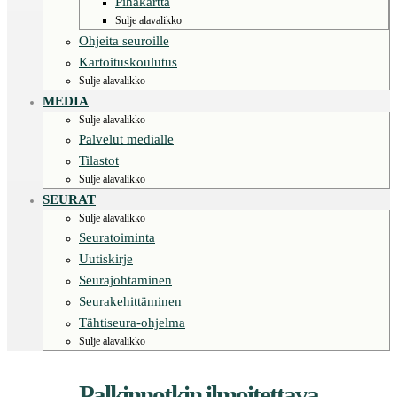
Pihakartta
Sulje alavalikko
Ohjeita seuroille
Kartoituskoulutus
Sulje alavalikko
MEDIA
Sulje alavalikko
Palvelut medialle
Tilastot
Sulje alavalikko
SEURAT
Sulje alavalikko
Seuratoiminta
Uutiskirje
Seurajohtaminen
Seurakehittäminen
Tähtiseura-ohjelma
Sulje alavalikko
Palkinnotkin ilmoitettava