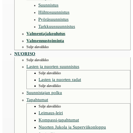
Suunnistus
Hiihtosuunnistus
Pyöräsuunnistus
Tarkkuussuunnistus
Valmentajakoulutus
Valmennustoiminta
Sulje alavalikko
NUORISO
Sulje alavalikko
Lasten ja nuorten suunnistus
Sulje alavalikko
Lasten ja nuorten radat
Sulje alavalikko
Suunnistajan polku
Tapahtumat
Sulje alavalikko
Leimaus-leiri
Kompassi-tapahtumat
Nuorten Jukola ja Superviikonloppu