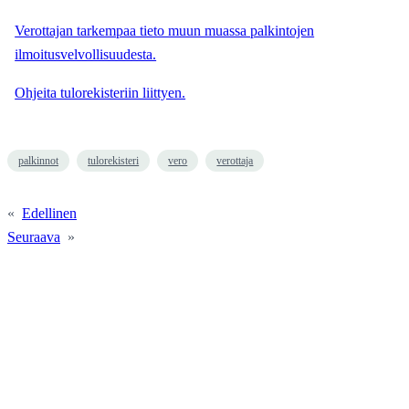
Verottajan tarkempaa tieto muun muassa palkintojen
ilmoitusvelvollisuudesta.
Ohjeita tulorekisteriin liittyen.
palkinnot
tulorekisteri
vero
verottaja
«
Edellinen
Seuraava
»