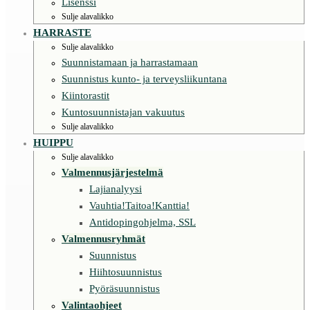
Lisenssi
Sulje alavalikko
HARRASTE
Sulje alavalikko
Suunnistamaan ja harrastamaan
Suunnistus kunto- ja terveysliikuntana
Kiintorastit
Kuntosuunnistajan vakuutus
Sulje alavalikko
HUIPPU
Sulje alavalikko
Valmennusjärjestelmä
Lajianalyysi
Vauhtia!Taitoa!Kanttia!
Antidopingohjelma, SSL
Valmennusryhmät
Suunnistus
Hiihtosuunnistus
Pyöräsuunnistus
Valintaohjeet