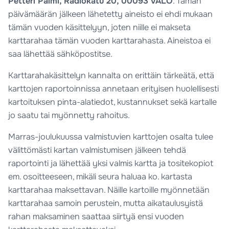
Petteri Palmi, Radiokatu 20, 00093 VALO
. Tämän
päivämäärän jälkeen lähetetty aineisto ei ehdi mukaan
tämän vuoden käsittelyyn, joten niille ei makseta
karttarahaa tämän vuoden karttarahasta. Aineistoa ei
saa lähettää sähköpostitse.
Karttarahakäsittelyn kannalta on erittäin tärkeätä, että
karttojen raportoinnissa annetaan erityisen huolellisesti
kartoituksen pinta-alatiedot, kustannukset sekä kartalle
jo saatu tai myönnetty rahoitus.
Marras-joulukuussa valmistuvien karttojen osalta tulee
välittömästi kartan valmistumisen jälkeen tehdä
raportointi ja lähettää yksi valmis kartta ja tositekopiot
em. osoitteeseen, mikäli seura haluaa ko. kartasta
karttarahaa maksettavan. Näille kartoille myönnetään
karttarahaa samoin perustein, mutta aikataulusyistä
rahan maksaminen saattaa siirtyä ensi vuoden