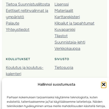
Tietoa Suunnistusliitosta
Lisenssi
Eettiset reitinvalinnat ja
Materiaalit
ympäristö
Karttarekisteri
Palaute
Kilpailut ja tapahtumat
Yhteystiedot
Kuvapankki
Tilastot
Suunnistaja-lehti
Verkkokauppa
KOULUTUKSET
SIVUSTO
Koulutus ja koulutus­
Tietosuoja
kalenteri
Nuorison koulutukset
Hallinnoi suostumusta
Seura­kehittäminen
Valmentaja­koulutus
Parhaan kokemuksen tarjoamiseksi käytämme teknologioita, kuten
Kartoitus
evästeitä, tallentaaksemme ja/tai käyttääksemme laitetietoja. Näiden
Ratamestari
tekniikoiden hyväksyminen antaa meille mahdollisuuden käsitellä tietoja,