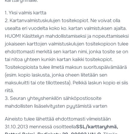
karttaryhmälle:
1. Yksi valmis kartta
2. Kartanvalmistuskulujen tositekopiot. Ne voivat olla
usealta eri vuodelta koko ko. kartan valmistuksen ajalta.
HUOM! Käsittelyn mahdollistamiseksi ja nopeuttamiseksi
jokaiseen karttojen valmistuskulujen tositekopioon tulee
ehdottomasti merkitä sen kartan nimi, jonka tosite se on
tai nitoa yhteen kunkin kartan kaikki tositekopiot.
Tositekopioista tulee ilmetä maksun suorituspäivämäärä
(esim. kopio laskusta, jonka oheen liitetään sen
maksukuitti tai ote tiliotteesta). Pelkkä laskun kopio ei siis
riitä.
3. Seuran yhteyshenkilön sähköpostiosoite
mahdollisten lisäselvitysten pyytämistä varten
Aineisto tulee lähettää ehdottomasti viimeistään
31.10.2013 mennessä osoitteella
SSL/karttaryhmä,