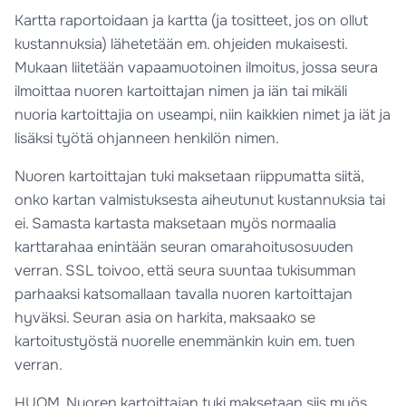
Kartta raportoidaan ja kartta (ja tositteet, jos on ollut
kustannuksia) lähetetään em. ohjeiden mukaisesti.
Mukaan liitetään vapaamuotoinen ilmoitus, jossa seura
ilmoittaa nuoren kartoittajan nimen ja iän tai mikäli
nuoria kartoittajia on useampi, niin kaikkien nimet ja iät ja
lisäksi työtä ohjanneen henkilön nimen.
Nuoren kartoittajan tuki maksetaan riippumatta siitä,
onko kartan valmistuksesta aiheutunut kustannuksia tai
ei. Samasta kartasta maksetaan myös normaalia
karttarahaa enintään seuran omarahoitusosuuden
verran. SSL toivoo, että seura suuntaa tukisumman
parhaaksi katsomallaan tavalla nuoren kartoittajan
hyväksi. Seuran asia on harkita, maksaako se
kartoitustyöstä nuorelle enemmänkin kuin em. tuen
verran.
HUOM. Nuoren kartoittajan tuki maksetaan siis myös