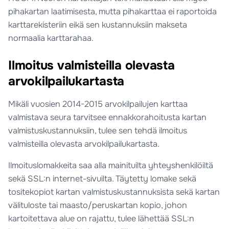
pihakartan laatimisesta, mutta pihakarttaa ei raportoida
karttarekisteriin eikä sen kustannuksiin makseta
normaalia karttarahaa.
Ilmoitus valmisteilla olevasta
arvokilpailukartasta
Mikäli vuosien 2014-2015 arvokilpailujen karttaa
valmistava seura tarvitsee ennakkorahoitusta kartan
valmistuskustannuksiin, tulee sen tehdä ilmoitus
valmisteilla olevasta arvokilpailukartasta.
Ilmoituslomakkeita saa alla mainituilta yhteyshenkilöiltä
sekä SSL:n internet-sivuilta. Täytetty lomake sekä
tositekopiot kartan valmistuskustannuksista sekä kartan
välituloste tai maasto/peruskartan kopio, johon
kartoitettava alue on rajattu, tulee lähettää SSL:n