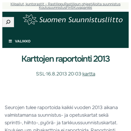
Kilpailut, kuntorastit – Rastilippu
Rastilipun ohjeet
Aloita suunnistus
Koulusuunnistus
Fin5
Kuvapankki
Etsi
VALIKKO
Karttojen raportointi 2013
SSL
·
16.8.2013 20:03
·
kartta
Seurojen tulee raportoida kaikki vuoden 2013 aikana
valmistamansa suunnistus- ja opetuskartat sekä
sprintti-, hiihto-, pyörä- ja tarkkuussuunnistuskartat.
Koulujen ym. pihakarttoja ei raportoida. Raportointi