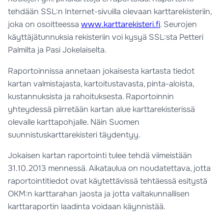
tehdään SSL:n Internet-sivuilla olevaan karttarekisteriin,
joka on osoitteessa
www.karttarekisteri.fi
. Seurojen
käyttäjätunnuksia rekisteriin voi kysyä SSL:sta Petteri
Palmilta ja Pasi Jokelaiselta.
Raportoinnissa annetaan jokaisesta kartasta tiedot
kartan valmistajasta, kartoitustavasta, pinta-aloista,
kustannuksista ja rahoituksesta. Raportoinnin
yhteydessä piirretään kartan alue karttarekisterissä
olevalle karttapohjalle. Näin Suomen
suunnistuskarttarekisteri täydentyy.
Jokaisen kartan raportointi tulee tehdä viimeistään
31.10.2013 mennessä. Aikataulua on noudatettava, jotta
raportointitiedot ovat käytettävissä tehtäessä esitystä
OKM:n karttarahan jaosta ja jotta valtakunnallisen
karttaraportin laadinta voidaan käynnistää.