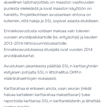
alueellinen taitoharjoittelu on maaston vaativuuden
puolesta mielekästä ja luvat maaston käyttöön on
hankittu. Projektikohteen avustamisen ehtona on
kuitenkin, että hakija ja SSL sopivat asiasta etukäteen.
Ennakkoavustusta voidaan maksaa vain tulevien
vuosien arvokilpailukartoille (ks. erityisohje) ja kauden
2013-2014 hiihtosuunnistuskartoille.
Ennakkoavustuksessa etusijalla ovat vuoden 2014
arvokilpailukartat.
Avustuksen jakamisesta päättää SSL:n karttaryhmän
esityksen pohjalta SSL:n liittohallitus OKM:n
määrärahaehtojen mukaisesti.
Karttarahaa ei erikseen anota, vaan seuran (mikäli
haluaa kartalleen karttarahaa maksettavan) tulee
raportoida karttansa SSL:n karttarekisteriin ja lähettää