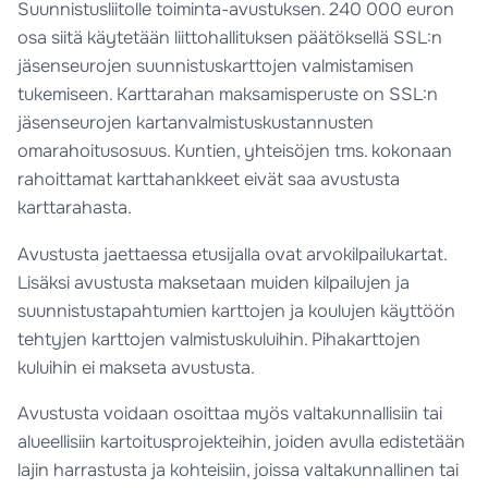
Suunnistusliitolle toiminta-avustuksen. 240 000 euron
osa siitä käytetään liittohallituksen päätöksellä SSL:n
jäsenseurojen suunnistuskarttojen valmistamisen
tukemiseen. Karttarahan maksamisperuste on SSL:n
jäsenseurojen kartanvalmistuskustannusten
omarahoitusosuus. Kuntien, yhteisöjen tms. kokonaan
rahoittamat karttahankkeet eivät saa avustusta
karttarahasta.
Avustusta jaettaessa etusijalla ovat arvokilpailukartat.
Lisäksi avustusta maksetaan muiden kilpailujen ja
suunnistustapahtumien karttojen ja koulujen käyttöön
tehtyjen karttojen valmistuskuluihin. Pihakarttojen
kuluihin ei makseta avustusta.
Avustusta voidaan osoittaa myös valtakunnallisiin tai
alueellisiin kartoitusprojekteihin, joiden avulla edistetään
lajin harrastusta ja kohteisiin, joissa valtakunnallinen tai