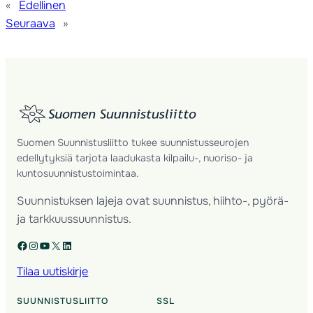
«
Edellinen
Seuraava
»
Suomen Suunnistusliitto tukee suunnistusseurojen
edellytyksiä tarjota laadukasta kilpailu-, nuoriso- ja
kuntosuunnistustoimintaa.
Suunnistuksen lajeja ovat suunnistus, hiihto-, pyörä-
ja tarkkuussuunnistus.
Facebook
Instagram
YouTube
X
LinkedIn
Tilaa uutiskirje
SUUNNISTUSLIITTO
SSL