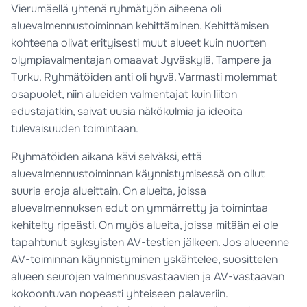
Vierumäellä yhtenä ryhmätyön aiheena oli
aluevalmennustoiminnan kehittäminen. Kehittämisen
kohteena olivat erityisesti muut alueet kuin nuorten
olympiavalmentajan omaavat Jyväskylä, Tampere ja
Turku. Ryhmätöiden anti oli hyvä. Varmasti molemmat
osapuolet, niin alueiden valmentajat kuin liiton
edustajatkin, saivat uusia näkökulmia ja ideoita
tulevaisuuden toimintaan.
Ryhmätöiden aikana kävi selväksi, että
aluevalmennustoiminnan käynnistymisessä on ollut
suuria eroja alueittain. On alueita, joissa
aluevalmennuksen edut on ymmärretty ja toimintaa
kehitelty ripeästi. On myös alueita, joissa mitään ei ole
tapahtunut syksyisten AV-testien jälkeen. Jos alueenne
AV-toiminnan käynnistyminen yskähtelee, suosittelen
alueen seurojen valmennusvastaavien ja AV-vastaavan
kokoontuvan nopeasti yhteiseen palaveriin.