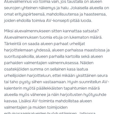
Aluevalmennus voi toimia vain, jos taustalla on alueen
seurojen yhteinen näkemys ja halu. Jokaisella alueella on
omat erityispiirteensä, mahdollisuutensa ja haasteensa,
joiden ehdoilla toimiva AV-konsepti pitää luoda.
Miksi aluevalmennukseen sitten kannattaa satsata?
Aluevalmennuksen tuomia etuja on lukematon määrä.
Tärkeintä on saada alueen parhaat urheilijat
harjoittelemaan yhdessä, alueen parhaissa maastoissa ja
suorituspaikoilla, alueen parhailla kartoilla sekä alueen
parhaiden valmentajien valmennuksessa. Näiden
osatekijöiden summa on sellainen kasa laatua
urheilijoiden harjoitteluun, ettei mikään yksittäinen seura
tai taho pysty siihen vastaamaan. Hyvin suunnitellun AV-
kalenterin myötä päällekkäisten tapahtumien määrä
alueella myös vähenee ja näin harjoitusten hyötysuhde
kasvaa. Lisäksi AV-toiminta mahdollistaa alueen
valmentajien ja muiden toimijoiden
erityisosaamisalueiden hyödyntämisen. Jatkossa