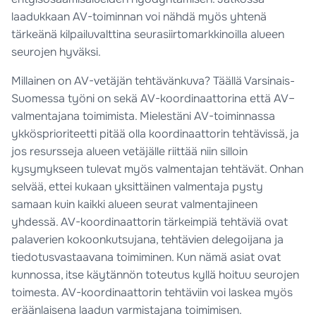
laadukkaan AV-toiminnan voi nähdä myös yhtenä
tärkeänä kilpailuvalttina seurasiirtomarkkinoilla alueen
seurojen hyväksi.
Millainen on AV-vetäjän tehtävänkuva? Täällä Varsinais-
Suomessa työni on sekä AV-koordinaattorina että AV–
valmentajana toimimista. Mielestäni AV-toiminnassa
ykkösprioriteetti pitää olla koordinaattorin tehtävissä, ja
jos resursseja alueen vetäjälle riittää niin silloin
kysymykseen tulevat myös valmentajan tehtävät. Onhan
selvää, ettei kukaan yksittäinen valmentaja pysty
samaan kuin kaikki alueen seurat valmentajineen
yhdessä. AV-koordinaattorin tärkeimpiä tehtäviä ovat
palaverien kokoonkutsujana, tehtävien delegoijana ja
tiedotusvastaavana toimiminen. Kun nämä asiat ovat
kunnossa, itse käytännön toteutus kyllä hoituu seurojen
toimesta. AV-koordinaattorin tehtäviin voi laskea myös
eräänlaisena laadun varmistajana toimimisen.