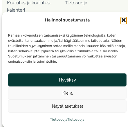
Koulutus ja koulutus­
Tietosuoja
kalenteri
Nuorison koulutukset
Hallinnoi suostumusta
Seura­kehittäminen
Valmentaja­koulutus
Parhaan kokemuksen tarjoamiseksi käytämme teknologioita, kuten
Kartoitus
evästeitä, tallentaaksemme ja/tai käyttääksemme laitetietoja. Näiden
Ratamestari
tekniikoiden hyväksyminen antaa meille mahdollisuuden käsitellä tietoja,
kuten selauskäyttäytymistä tai yksilöllisiä tunnuksia tällä sivustolla.
Suostumuksen jättäminen tai peruuttaminen voi vaikuttaa sivuston
Suomen Suunnistusliitto
© 2025 ·
· Valimotie 10, 00380 Helsinki, Finland
ominaisuuksiin ja toimintoihin.
info(a)suunnistusliitto.fi,
Rastilipun asiat
: rastilippu(a)suunnistusliitto.fi
Hyväksy
Kilpailut ja kuntorastit – Rastilippu
:::
Rastilipun ohjeet
Kiellä
RSS
Näytä asetukset
Etsi
Tietosuoja
Tietosuoja