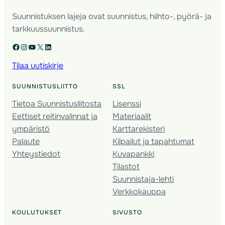
Suunnistuksen lajeja ovat suunnistus, hiihto-, pyörä- ja
tarkkuussuunnistus.
Facebook
Instagram
YouTube
X
LinkedIn
Tilaa uutiskirje
SUUNNISTUSLIITTO
SSL
Tietoa Suunnistusliitosta
Lisenssi
Eettiset reitinvalinnat ja
Materiaalit
ympäristö
Karttarekisteri
Palaute
Kilpailut ja tapahtumat
Yhteystiedot
Kuvapankki
Tilastot
Suunnistaja-lehti
Verkkokauppa
KOULUTUKSET
SIVUSTO