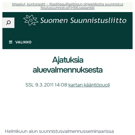
Kilpailut, kuntorastit – Rastilippu
Rastilipun ohjeet
Aloita suunnistus
Koulusuunnistus
Fin5
Kuvapankki
Etsi
VALIKKO
Ajatuksia
aluevalmennuksesta
SSL
·
9.3.2011 14:08
·
kartan kääntöpuoli
Helmikuun alun suunnistusvalmennusseminaarissa