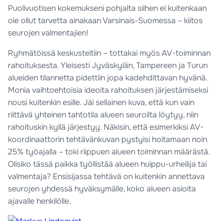
Puolivuotisen kokemukseni pohjalta siihen ei kuitenkaan
ole ollut tarvetta ainakaan Varsinais-Suomessa – kiitos
seurojen valmentajien!
Ryhmätöissä keskusteltiin – tottakai myös AV-toiminnan
rahoituksesta. Yleisesti Jyväskylän, Tampereen ja Turun
alueiden tilannetta pidettiin jopa kadehdittavan hyvänä.
Monia vaihtoehtoisia ideoita rahoituksen järjestämiseksi
nousi kuitenkin esille. Jäi sellainen kuva, että kun vain
riittävä yhteinen tahtotila alueen seuroilta löytyy, niin
rahoituskin kyllä järjestyy. Näkisin, että esimerkiksi AV-
koordinaattorin tehtävänkuvan pystyisi hoitamaan noin
25% työajalla – toki riippuen alueen toiminnan määrästä.
Olisiko tässä paikka työllistää alueen huippu-urheilija tai
valmentaja? Ensisijassa tehtävä on kuitenkin annettava
seurojen yhdessä hyväksymälle, koko alueen asioita
ajavalle henkilölle.