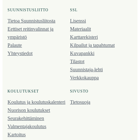
SUUNNISTUSLIITTO
SSL
Tietoa Suunnistusliitosta
Lisenssi
Eettiset reitinvalinnat ja
Materiaalit
ympäristö
Karttarekisteri
Palaute
Kilpailut ja tapahtumat
Yhteystiedot
Kuvapankki
Tilastot
Suunnistaja-lehti
Verkkokauppa
KOULUTUKSET
SIVUSTO
Koulutus ja koulutus­kalenteri
Tietosuoja
Nuorison koulutukset
Seura­kehittäminen
Valmentaja­koulutus
Kartoitus