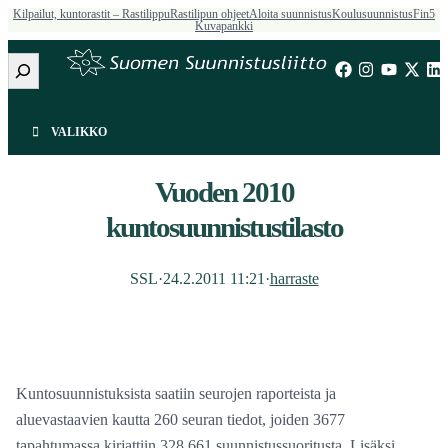
Kilpailut, kuntorastit – Rastilippu
Rastilipun ohjeet
Aloita suunnistus
Koulusuunnistus
Fin5
Kuvapankki
Etsi
VALIKKO
Vuoden 2010
kuntosuunnistustilasto
SSL
·
24.2.2011 11:21
·
harraste
Kuntosuunnistuksista saatiin seurojen raporteista ja
aluevastaavien kautta 260 seuran tiedot, joiden 3677
tapahtumassa kirjattiin 328 661 suunnistussuoritusta. Lisäksi