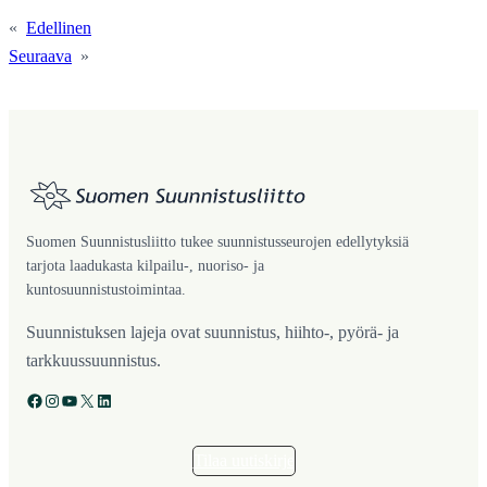
«
Edellinen
Seuraava
»
Suomen Suunnistusliitto tukee suunnistusseurojen edellytyksiä
tarjota laadukasta kilpailu-, nuoriso- ja
kuntosuunnistustoimintaa.
Suunnistuksen lajeja ovat suunnistus, hiihto-, pyörä- ja
tarkkuussuunnistus.
Facebook
Instagram
YouTube
X
LinkedIn
Tilaa uutiskirje